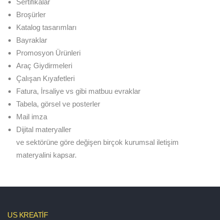
Sertifikalar
Broşürler
Katalog tasarımları
Bayraklar
Promosyon Ürünleri
Araç Giydirmeleri
Çalışan Kıyafetleri
Fatura, İrsaliye vs gibi matbuu evraklar
Tabela, görsel ve posterler
Mail imza
Dijital materyaller
ve sektörüne göre değişen birçok kurumsal iletişim
materyalini kapsar.
US KREATİF